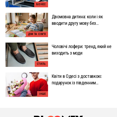
БІЗНЕС
Двомовна дитина: коли і як
вводити другу мову без
перевантаження
ДІМ ТА СІМ'Я
Чоловічі лофери: тренд, який не
виходить з моди
СТИЛЬ
Квіти в Одесі з доставкою:
подарунок із південним
настроєм
ІНШЕ