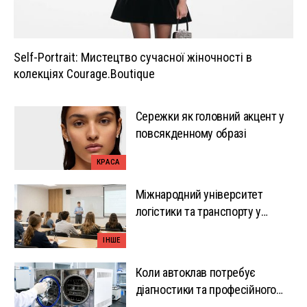
Self-Portrait: Мистецтво сучасної жіночності в
колекціях Courage.Boutique
Сережки як головний акцент у
повсякденному образі
КРАСА
Міжнародний університет
логістики та транспорту у
Вроцлаві: вузька спеціалізація
ІНШЕ
як перевага
Коли автоклав потребує
діагностики та професійного
ремонту