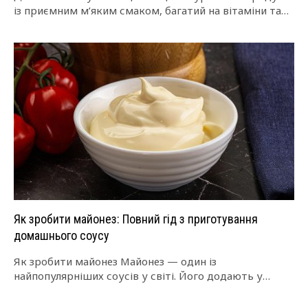
із приємним м’яким смаком, багатий на вітаміни та
ферменти. На відміну від магазинного,…
Як зробити майонез: Повний гід з приготування
домашнього соусу
Як зробити майонез Майонез — один із
найпопулярніших соусів у світі. Його додають у
салати, бутерброди, закуски та гарячі страви.…