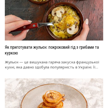
Як приготувати жульєн: покроковий гід з грибами та
куркою
Жульєн — це вишукана гаряча закуска французької
кухні, яка давно здобула популярність в Україні. Її
подають у невеликих кокотницях, запікають…