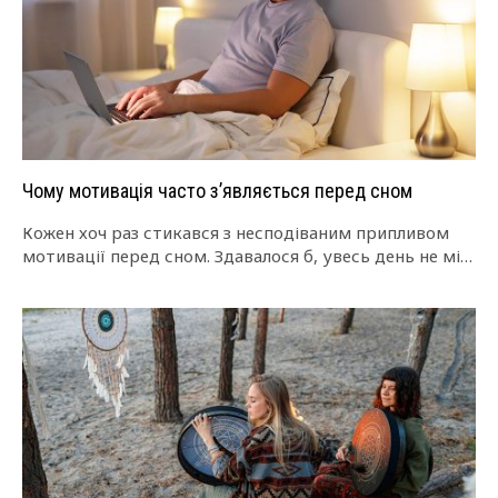
Чому мотивація часто з’являється перед сном
Кожен хоч раз стикався з несподіваним припливом
мотивації перед сном. Здавалося б, увесь день не міг
зібратись з думками, а…