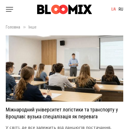
UA
RU
»
Головна
Інше
Міжнародний університет логістики та транспорту у
Вроцлаві: вузька спеціалізація як перевага
У світі, де все залежить від ланцюгів постачання,