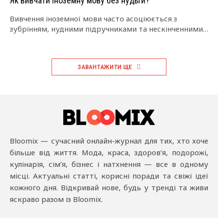
Як вивчати іноземну мову без нудьги?
Вивчення іноземної мови часто асоціюється з
зубрінням, нудними підручниками та нескінченними
повтореннями. Але так бути не повинно. Мова — це…
ЗАВАНТАЖИТИ ЩЕ
Bloomix — сучасний онлайн-журнал для тих, хто хоче
більше від життя. Мода, краса, здоров’я, подорожі,
кулінарія, сім’я, бізнес і натхнення — все в одному
місці. Актуальні статті, корисні поради та свіжі ідеї
кожного дня. Відкривай нове, будь у тренді та живи
яскраво разом із Bloomix.