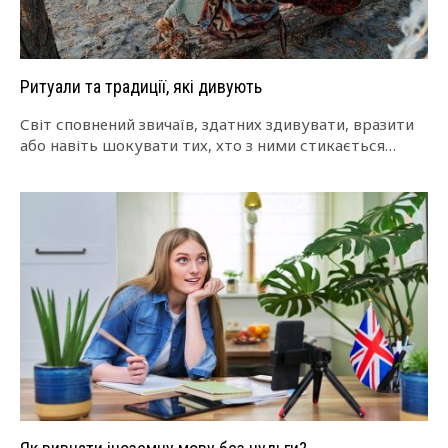
Ритуали та традиції, які дивують
Світ сповнений звичаїв, здатних здивувати, вразити
або навіть шокувати тих, хто з ними стикається
вперше. Деякі традиції мають глибоке історичне…