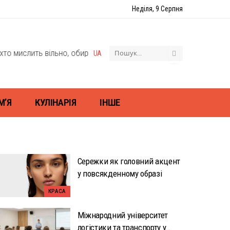
Неділя, 9 Серпня
 вільно, обирає свій шлях, відкриває світ і себе — через моду, п
UA
М’Я
КУЛІНАРІЯ
ІНШЕ
Сережки як головний акцент
у повсякденному образі
КРАСА
Міжнародний університет
логістики та транспорту у