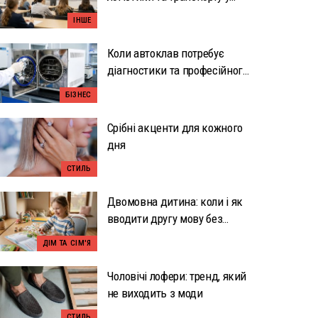
Вроцлаві: вузька
ІНШЕ
спеціалізація як перевага
Коли автоклав потребує
діагностики та професійного
ремонту
БІЗНЕС
Срібні акценти для кожного
дня
СТИЛЬ
Двомовна дитина: коли і як
вводити другу мову без
перевантаження
ДІМ ТА СІМ'Я
Чоловічі лофери: тренд, який
не виходить з моди
СТИЛЬ