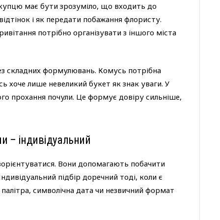
купцю має бути зрозуміло, що входить до
 відтінок і як передати побажання флористу.
ривітання потрібно організувати з іншого міста
ез складних формулювань. Комусь потрібна
сь хоче лише невеликий букет як знак уваги. У
го прохання почули. Це формує довіру сильніше,
оли – індивідуальний
 зорієнтуватися. Вони допомагають побачити
Індивідуальний підбір доречний тоді, коли є
 палітра, символічна дата чи незвичний формат