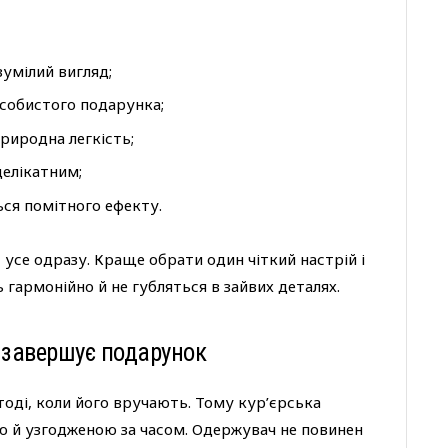
зумілий вигляд;
особистого подарунка;
природна легкість;
делікатним;
ься помітного ефекту.
 усе одразу. Краще обрати один чіткий настрій і
 гармонійно й не губляться в зайвих деталях.
й завершує подарунок
оді, коли його вручають. Тому кур’єрська
ю й узгодженою за часом. Одержувач не повинен