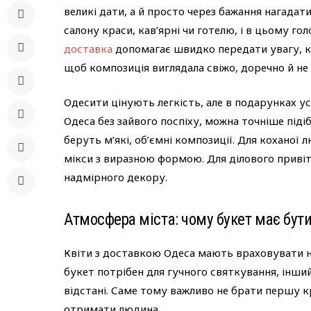
великі дати, а й просто через бажання нагадат
салону краси, кав’ярні чи готелю, і в цьому г
доставка
допомагає швидко передати увагу, ко
щоб композиція виглядала свіжо, доречно й н
Одесити цінують легкість, але в подарунках у
Одеса без зайвого поспіху, можна точніше підіб
беруть м’які, об’ємні композиції. Для коханої 
мікси з виразною формою. Для ділового приві
надмірного декору.
Атмосфера міста: чому букет має бут
Квіти з доставкою Одеса мають враховувати н
букет потрібен для гучного святкування, інший
відстані. Саме тому важливо не брати першу к
отримати людина.