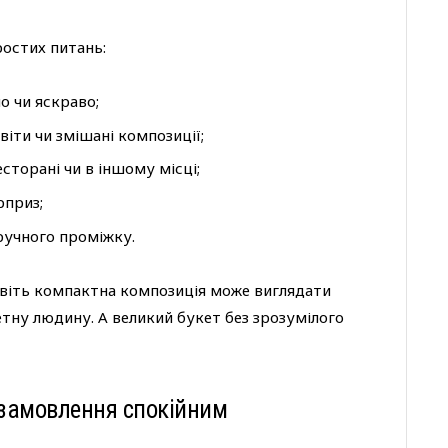
ростих питань:
о чи яскраво;
віти чи змішані композиції;
сторані чи в іншому місці;
рприз;
ручного проміжку.
авіть компактна композиція може виглядати
етну людину. А великий букет без зрозумілого
и замовлення спокійним