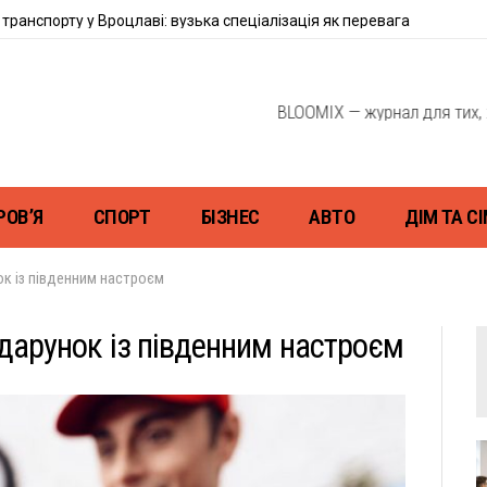
транспорту у Вроцлаві: вузька спеціалізація як перевага
BLOOMIX — журнал для тих, хто мислить
РОВ’Я
СПОРТ
БІЗНЕС
АВТО
ДІМ ТА СІ
ок із південним настроєм
одарунок із південним настроєм