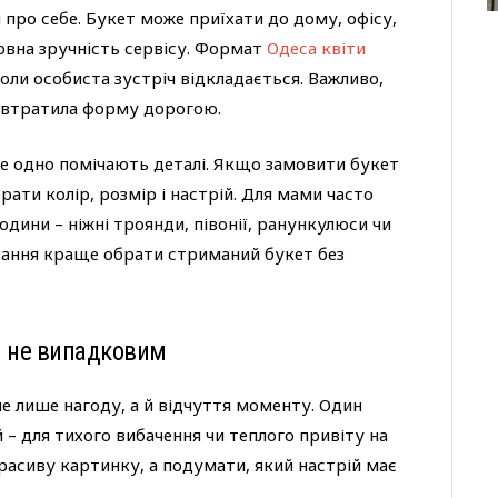
и про себе. Букет може приїхати до дому, офісу,
оловна зручність сервісу. Формат
Одеса квіти
ли особиста зустріч відкладається. Важливо,
е втратила форму дорогою.
се одно помічають деталі. Якщо замовити букет
рати колір, розмір і настрій. Для мами часто
людини – ніжні троянди, півонії, ранункулюси чи
тання краще обрати стриманий букет без
и не випадковим
е лише нагоду, а й відчуття моменту. Один
 – для тихого вибачення чи теплого привіту на
расиву картинку, а подумати, який настрій має