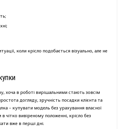
ть;
хні;
уації, коли крісло подобається візуально, але не
купки
іну, хоча в роботі вирішальними стають зовсім
 простота догляду, зручність посадки клієнта та
лка – купувати модель без урахування власної
в чітко вивіреному положенні, крісло без
ати вже в перші дні.