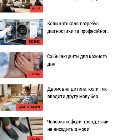
Вроцлаві: вузька
ІНШЕ
спеціалізація як перевага
Коли автоклав потребує
діагностики та професійного
ремонту
БІЗНЕС
Срібні акценти для кожного
дня
СТИЛЬ
Двомовна дитина: коли і як
вводити другу мову без
перевантаження
ДІМ ТА СІМ'Я
Чоловічі лофери: тренд, який
не виходить з моди
СТИЛЬ