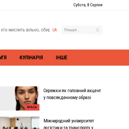
Субота, 8 Серпня
ть вільно, обирає свій шлях, відкриває світ і себе — через моду,
UA
М’Я
КУЛІНАРІЯ
ІНШЕ
Сережки як головний акцент
у повсякденному образі
КРАСА
Міжнародний університет
логістики та транспорту у