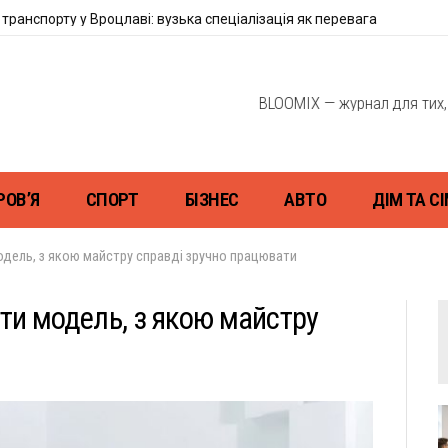
транспорту у Вроцлаві: вузька спеціалізація як перевага
BLOOMIX — журнал для тих, хто мисли
РОВ’Я
СПОРТ
БІЗНЕС
АВТО
ДІМ ТА СІ
одель, з якою майстру справді зручно працювати
ти модель, з якою майстру