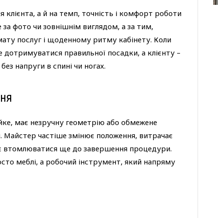
 клієнта, а й на темп, точність і комфорт роботи
за фото чи зовнішнім виглядом, а за тим,
мату послуг і щоденному ритму кабінету. Коли
 дотримуватися правильної посадки, а клієнту –
без напруги в спині чи ногах.
ння
йке, має незручну геометрію або обмежене
. Майстер частіше змінює положення, витрачає
нає втомлюватися ще до завершення процедури.
осто меблі, а робочий інструмент, який напряму