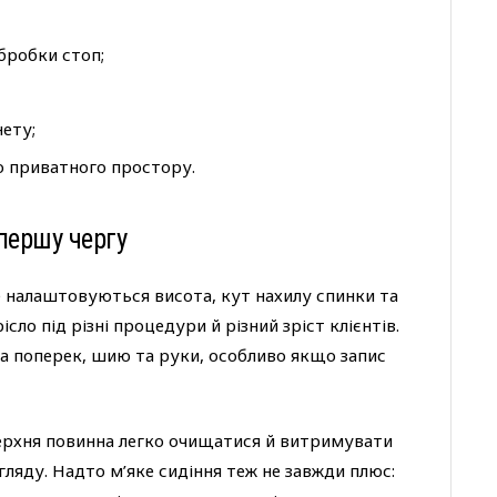
бробки стоп;
ету;
о приватного простору.
першу чергу
 налаштовуються висота, кут нахилу спинки та
ло під різні процедури й різний зріст клієнтів.
а поперек, шию та руки, особливо якщо запис
ерхня повинна легко очищатися й витримувати
ляду. Надто м’яке сидіння теж не завжди плюс: